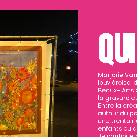
QUI
Marjorie Vand
louviéroise,
Beaux- Arts d
la gravure et
Entre la cré
autour du pa
une trentaine
enfants ou d
Je continue